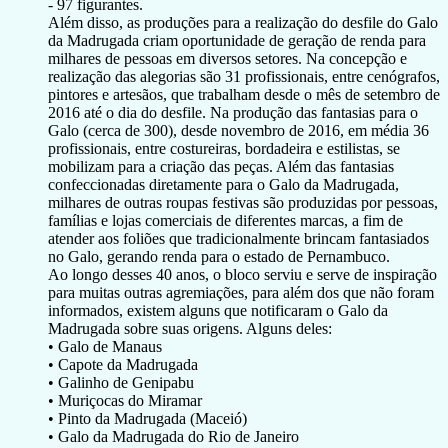
- 97 figurantes.
Além disso, as produções para a realização do desfile do Galo
da Madrugada criam oportunidade de geração de renda para
milhares de pessoas em diversos setores. Na concepção e
realização das alegorias são 31 profissionais, entre cenógrafos,
pintores e artesãos, que trabalham desde o mês de setembro de
2016 até o dia do desfile. Na produção das fantasias para o
Galo (cerca de 300), desde novembro de 2016, em média 36
profissionais, entre costureiras, bordadeira e estilistas, se
mobilizam para a criação das peças. Além das fantasias
confeccionadas diretamente para o Galo da Madrugada,
milhares de outras roupas festivas são produzidas por pessoas,
famílias e lojas comerciais de diferentes marcas, a fim de
atender aos foliões que tradicionalmente brincam fantasiados
no Galo, gerando renda para o estado de Pernambuco.
Ao longo desses 40 anos, o bloco serviu e serve de inspiração
para muitas outras agremiações, para além dos que não foram
informados, existem alguns que notificaram o Galo da
Madrugada sobre suas origens. Alguns deles:
• Galo de Manaus
• Capote da Madrugada
• Galinho de Genipabu
• Muriçocas do Miramar
• Pinto da Madrugada (Maceió)
• Galo da Madrugada do Rio de Janeiro