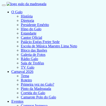
O Galo
História
Diretoria
Presidente Emérito
Hino do Galo
Estandarte
Cantor Oficial
Palácio Enéas Freire Sede
Escola de Música Maestro Lima Neto
Bloco das Ilusões
Galeria de Fotos
Rádio Galo
Sala de Troféus
TV Galo
Carnaval 2026
Tema
Roteiro
Primeira vez no Galo?
Pinto da Madrugada
Corrida do Galo
Camarote Polo do Galo
Eventos
Comprar Ingresso